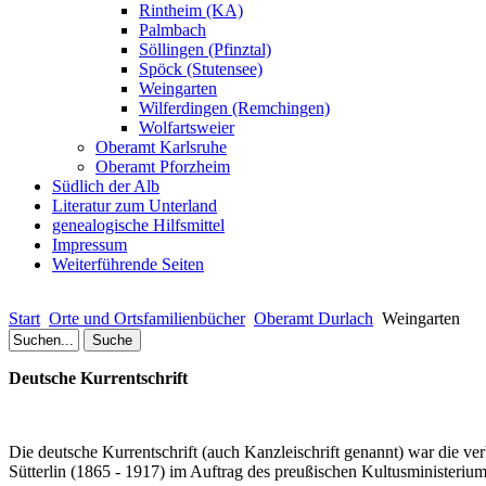
Rintheim (KA)
Palmbach
Söllingen (Pfinztal)
Spöck (Stutensee)
Weingarten
Wilferdingen (Remchingen)
Wolfartsweier
Oberamt Karlsruhe
Oberamt Pforzheim
Südlich der Alb
Literatur zum Unterland
genealogische Hilfsmittel
Impressum
Weiterführende Seiten
Start
Orte und Ortsfamilienbücher
Oberamt Durlach
Weingarten
Deutsche Kurrentschrift
Die deutsche Kurrentschrift (auch Kanzleischrift genannt) war die ve
Sütterlin (1865 - 1917) im Auftrag des preußischen Kultusministerium 