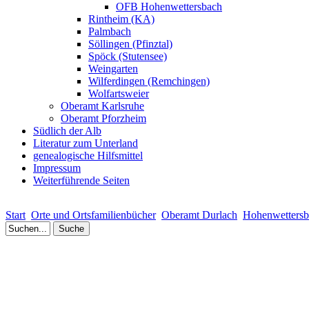
OFB Hohenwettersbach
Rintheim (KA)
Palmbach
Söllingen (Pfinztal)
Spöck (Stutensee)
Weingarten
Wilferdingen (Remchingen)
Wolfartsweier
Oberamt Karlsruhe
Oberamt Pforzheim
Südlich der Alb
Literatur zum Unterland
genealogische Hilfsmittel
Impressum
Weiterführende Seiten
Start
Orte und Ortsfamilienbücher
Oberamt Durlach
Hohenwettersb