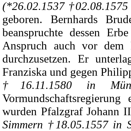
(*26.02.1537 †02.08.1575
geboren
.
Bernhards
Brud
beanspruchte
dessen
Erbe
Anspruch
auch
vor
dem
durchzusetzen
.
Er
unterla
Franziska
und
gegen
Philip
†16.11.1580 in
Mün
Vormundschaftsregierung
wurden
Pfalzgraf
Johann I
Simmern
†18.05.1557 in