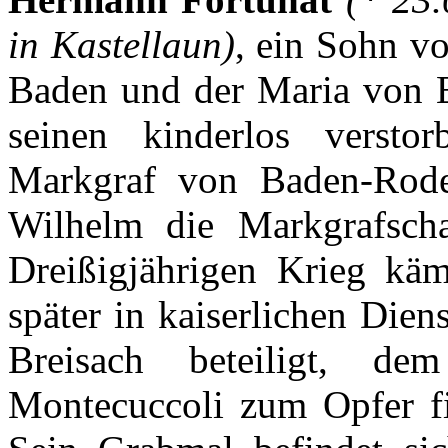
in
Kastellaun
)
,
ein
Sohn
v
Baden und
der
Maria von
seinen
kinderlos
verstor
Markgraf
von
Baden-Rod
Wilhelm die
Markgrafscha
Dreißigjährigen
Krieg
käm
später
in
kaiserlichen
Diens
Breisach
beteiligt
,
dem
Montecuccoli
zum
Opfer
f