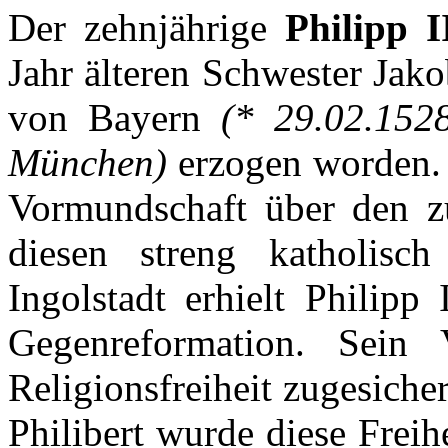
Der
zehnjährige
Philipp I
Jahr
älteren
Schwester
Jako
von
Bayern
(* 29.02.15
München
)
erzogen
worden
.
Vormundschaft
über
den
z
diesen
streng
katholisch
Ingolstadt
erhielt
Philipp 
Gegenreformation
.
Sein
Religionsfreiheit
zugesicher
Philibert
wurde
diese
Freih