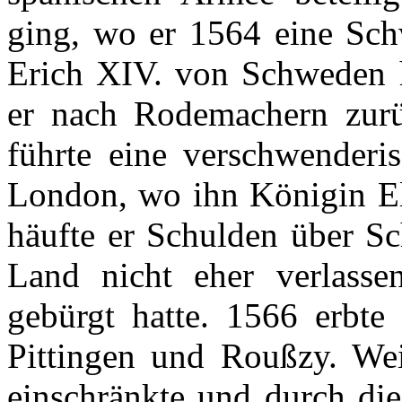
ging
,
wo
er
1564
eine
Sch
Erich XIV. von
Schweden
er
nach
Rodemachern
zur
führte
eine
verschwenderi
London,
wo
ihn
Königin
El
häufte
er
Schulden
über
Sc
Land
nicht
eher
verlasse
gebürgt
hatte
. 1566
erbte
Pittingen
und
Roußzy
. We
einschränkte
und
durch
di