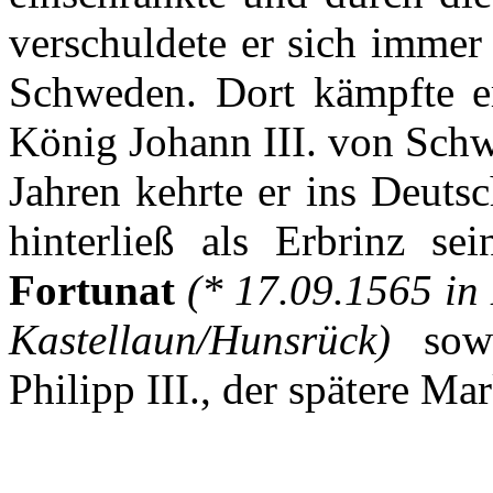
verschuldete
er
sich
immer
Schweden
.
Dort
kämpfte
e
König
Johann III. von
Sch
Jahren
kehrte
er
ins Deuts
hinterließ
als
Erbrinz
sei
Fortunat
(* 17.09.1565 i
Kastellaun
/
Hunsrück
)
sow
Philipp III.,
der
spätere
Mar