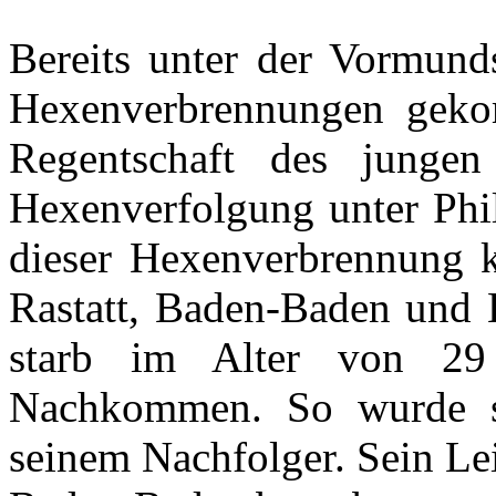
Bereits
unter
der
Vormunds
Hexenverbrennungen
gek
Regentschaft
des
jungen
Hexenverfolgung
unter
Phil
dieser
Hexenverbrennung
Rastatt
, Baden-Baden und
starb
im
Alter von 2
Nachkommen
. So
wurde
seinem
Nachfolger
.
Sein
Le