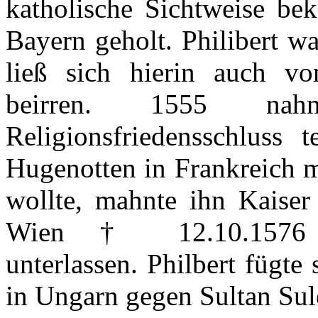
katholische
Sichtweise
bek
Bayern
geholt
.
Philibert
wa
ließ
sich
hierin
auch
v
beirren
. 1555
nah
Religionsfriedensschluss
t
Hugenotten
in
Frankreich
m
wollte
,
mahnte
ihn
Kaise
Wien
† 12.10.157
unterlassen
.
Philbert
fügte
in
Ungarn
gegen
Sultan
Sul