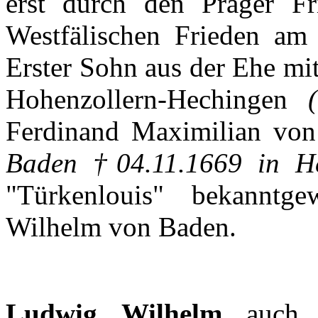
erst
durch
den
Prager
Fr
Westfälischen
Frieden
am 
Erster
Sohn
aus
der
Ehe
mi
Hohenzollern-Hechingen
Ferdinand
Maximilian
von
Baden †04.11.1669 in He
"
Türkenlouis
"
bekanntge
Wilhelm von Baden.
Ludwig Wilhelm
auch