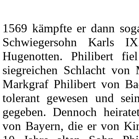
1569
kämpfte
er
dann
sog
Schwiegersohn
Karls
IX
Hugenotten
.
Philibert
fiel
siegreichen
Schlacht
von
Markgraf
Philibert
von Ba
tolerant
gewesen
und
sei
gegeben
.
Dennoch
heirate
von
Bayern
, die
er
von Ki