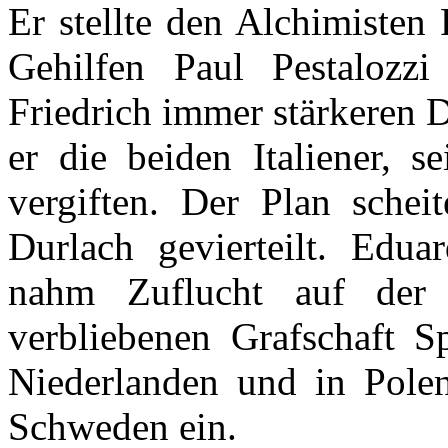
Er
stellte
den
Alchimisten
F
Gehilfen
Paul
Pestalozzi
Friedrich
immer
stärkeren
D
er
die
beiden
Italiener
,
se
vergiften
.
Der
Plan
scheit
Durlach
gevierteilt
.
Eduar
nahm
Zuflucht
auf
der
verbliebenen
Grafschaft
S
Niederlanden
und in
Pole
Schweden
ein
.