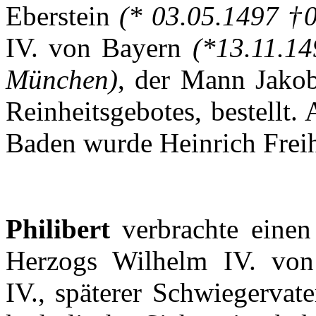
Eberstein
(* 03.05.1497 †
IV. von
Bayern
(*13.11.1
München
)
,
der
Mann
Jako
Reinheitsgebotes
,
bestellt
.
Baden
wurde
Heinrich
Frei
Philibert
verbrachte
einen
Herzogs
Wilhelm IV. vo
IV.,
späterer
Schwiegervate