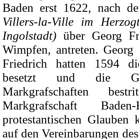
Baden erst 1622,
nach
d
Villers-la-Ville
im
Herzog
Ingolstadt
)
über
Georg Fr
Wimpfen
,
antreten
. Georg
Friedrich
hatten
1594 d
besetzt
und die
G
Markgrafschaften
bestri
Markgrafschaft
Baden
protestantischen
Glauben
auf
den
Vereinbarungen
de