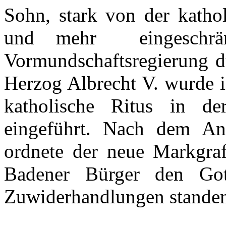
Sohn
, stark von
der
katho
und
mehr
eingeschrä
Vormundschaftsregierung
d
Herzog Albrecht V.
wurde
i
katholische
Ritus
in
de
eingeführt
.
Nach
dem
Ant
ordnete
der
neue
Markgra
Badener
Bürger
den
Got
Zuwiderhandlungen
stande