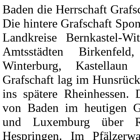
Baden die
Herrschaft
Grafs
Die
hintere
Grafschaft
Spo
Landkreise
Bernkastel-Wit
Amtsstädten
Birkenfeld
Winterburg
,
Kastellaun
Grafschaft
lag
im
Hunsrüc
ins
spätere
Rheinhessen
.
von Baden
im
heutigen
G
und Luxemburg
über
Hespringen
.
Im
Pfälzerw