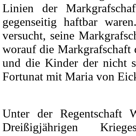
Linien
der
Markgrafschaf
gegenseitig
haftbar
waren
versucht
, seine
Markgrafsc
worauf
die
Markgrafschaft
und die Kinder
der
nicht
Fortunat
mit
Maria von
Eic
Unter
der
Regentschaft
W
Dreißigjährigen
Kriege