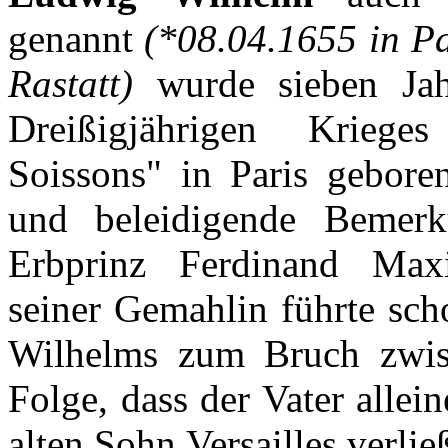
genannt
(*08.04.1655 in Pa
Rastatt
)
wurde
sieben
Ja
Dreißigjährigen
Krieges
Soissons
" in Paris
gebore
und
beleidigende
Bemerk
Erbprinz
Ferdinand
Maxi
seiner
Gemahlin
führte
sch
Wilhelms
zum
Bruch
zwi
Folge
,
dass
der
Vater
allein
alten
Sohn
Versailles
verlie