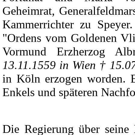
Geheimrat
,
Generalfeldmars
Kammerrichter
zu
Speyer
"
Ordens
vom
Goldenen
Vl
Vormund
Erzherzog
Albr
13.11.1559 in
Wien
† 15.0
in
Köln
erzogen
worden
.
Enkels
und
späteren
Nachfo
Die
Regierung
über
seine