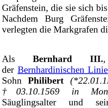
Gräfenstein
, die
sie
sich
bis
Nachdem
Burg
Gräfenste
verlegten
die
Markgrafen
d
Als
Bernhard III.
der
Bernhardinischen
Linie
Sohn
Philibert
(*22.01.
†03.10.1569 in
Mon
Säuglingsalter
und
sei