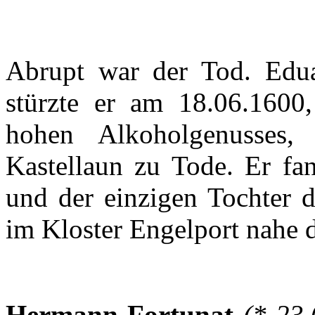
Abrupt war
der
Tod.
Edu
stürzte
er
am 18.06.1600
hohen
Alkoholgenusses
,
Kastellaun
zu
Tode
.
Er
fa
und
der
einzigen
Tochter
d
im
Kloster
Engelport
nahe
Hermann
Fortunat
(* 23