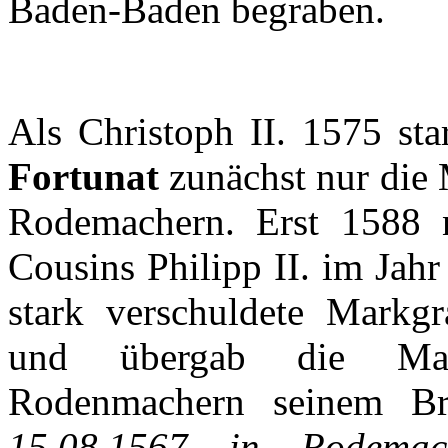
Baden-Baden
begraben
.
Als
Christoph
II. 1575
sta
Fortunat
zunächst
nur
die
Rodemachern
. Erst 1588
Cousins Philipp II.
im
Jahr
stark
verschuldete
Markgra
und
übergab
die
Ma
Rodenmachern
seinem
Br
15.08.1567 in
Rodemac