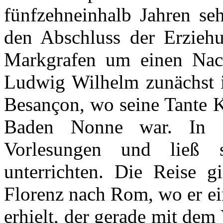
fünfzehneinhalb
Jahren
se
den
Abschluss
der
Erzieh
Markgrafen
um
einen
Nac
Ludwig Wilhelm
zunächst
Besançon
,
wo
seine
Tante
K
Baden
Nonne
war. In
Vorlesungen
und
ließ
unterrichten
. Die
Reise
g
Florenz
nach
Rom,
wo
er
e
erhielt
,
der
gerade
mit
dem