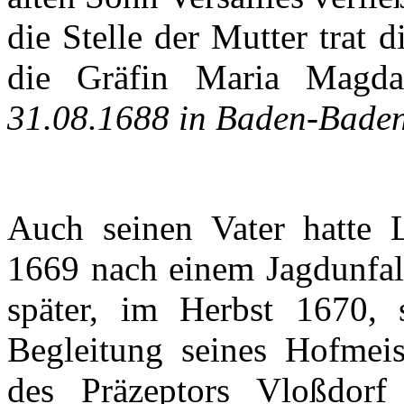
die
Stelle
der
Mutter
trat
d
die
Gräfin
Maria Magda
31.08.1688 in Baden-Bade
Auch
seinen
Vater
hatte
L
1669
nach
einem
Jagdunfal
später
,
im
Herbst
1670,
Begleitung
seines
Hofmeis
des
Präzeptors
Vloßdorf