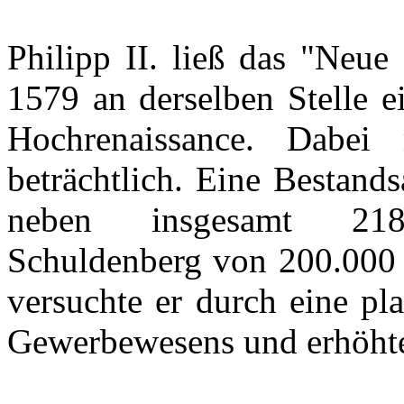
Philipp II.
ließ
das
"
Neue
1579 an
derselben
Stelle
e
Hochrenaissance
.
Dabei
beträchtlich
.
Eine
Bestand
neben
insgesamt
2
Schuldenberg
von 200.00
versuchte
er
durch
eine
pla
Gewerbewesens
und
erhöht