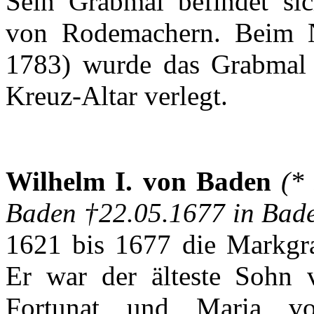
Sein
Grabmal
befindet
si
von
Rodemachern
.
Beim
1783)
wurde
das
Grabmal
Kreuz-Altar
verlegt
.
Wilhelm I. von Baden
(*
Baden †22.05.1677 in Bad
1621
bis
1677 die
Markgra
Er
war
der
älteste
Sohn
Fortunat
und Maria 