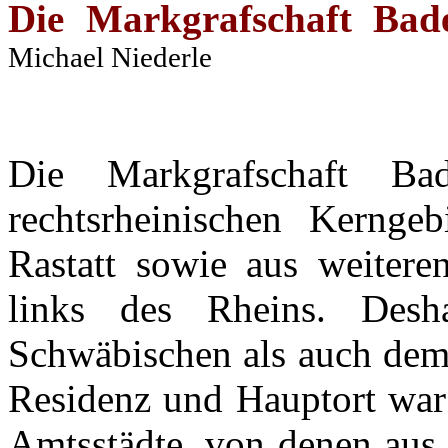
Die
Markgrafschaft
Bade
Michael
Niederle
Die
Markgrafschaft
Bad
rechtsrheinischen
Kerngebi
Rastatt
sowie
aus
weitere
links des
Rheins
.
Desh
Schwäbischen
als
auch
de
Residenz
und
Hauptort
wa
Amtsstädte
, von
denen
aus