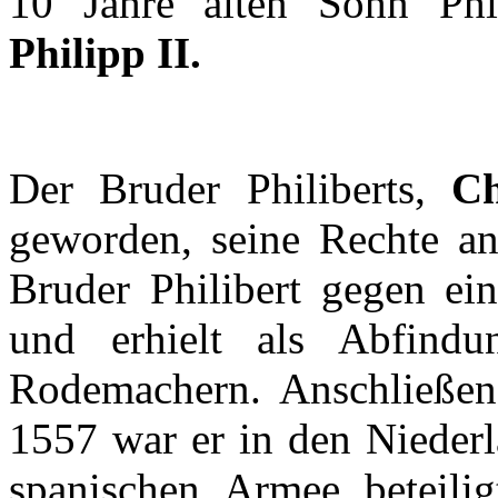
10
Jahre
alten
Sohn
Phi
Philipp II.
Der
Bruder
Philiberts
,
Ch
geworden
, seine
Rechte
an
Bruder
Philibert
gegen
ei
und
erhielt
als
Abfindu
Rodemachern
.
Anschließe
1557 war
er
in den
Nieder
spanischen
Armee
beteilig