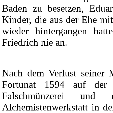
Baden
zu
besetzen
,
Edua
Kinder, die
aus
der
Ehe
mi
wieder
hintergangen
hatte
Friedrich
nie
an.
Nach
dem
Verlust
seiner
Fortunat
1594
auf
der
Falschmünzerei
und
Alchemistenwerkstatt
in d